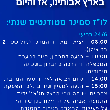
בארץ אבותינו, אז והיום
לו"ז סמינר סטודנטים שנתי:
24/6 רביעי
08:00 –
יציאה מאיזור המרכז (מול שער 2
בר אילן).
10:00 –
הגעה לחברון, סיור במערת
המכפלה, והדרכה בחברון בשכונה
היהודית.
14:00 –
סיום ויציאה לאיזור ספר המדבר.
15:00 –
הגעה למעיין שיר בתלם, הפסקת
צהריים ושיחה מפי הרצל חג'אג' ידיד
התנועה, אביה של החיילת סגן שיר הי"ד,
על פעילותו למאבק בטרור במסגרת