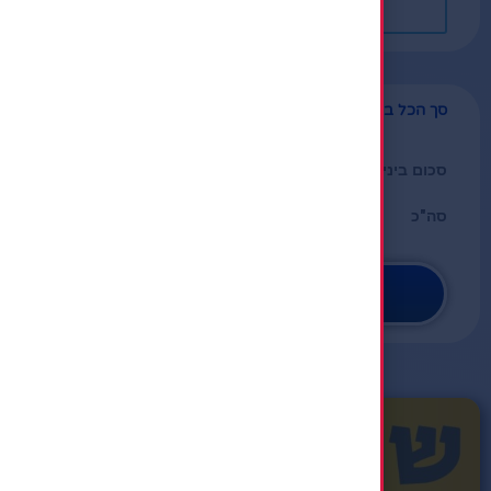
החל קופון
סך הכל בעגלה
90
₪
90
₪
התקדם לצ׳ק אאוט