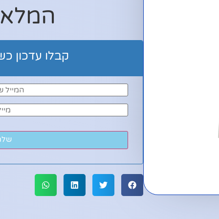
המלאי
קבלו עדכון כש
שלח