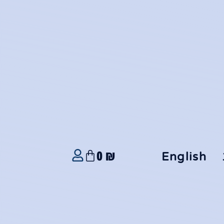
0
₪
English