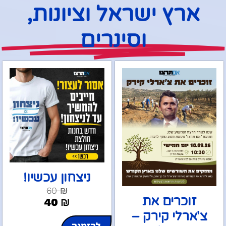
ארץ ישראל וציונות
,
ו
סינרים
ניצחון עכשיו!
60
₪
זוכרים את
40
₪
צ'ארלי קירק –
להזמנה